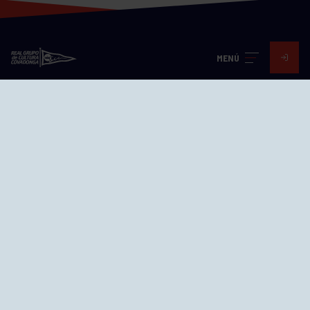
MENÚ
Visita nuestras redes
SEDES
CIERRE WEB CURSILLOS
Cómo llegar
EL GRUPO
Avd. Jesús Revuelta, 2 33204
Gijón - Asturias