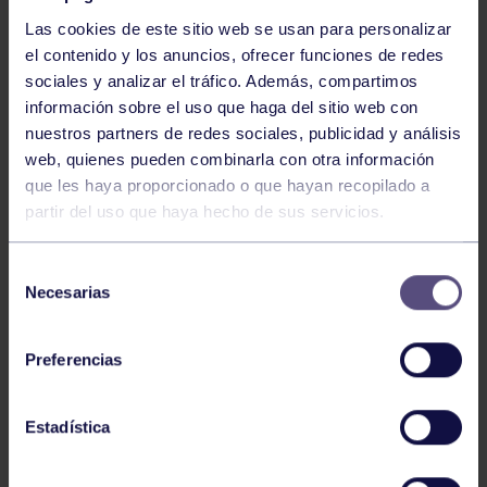
Las cookies de este sitio web se usan para personalizar
el contenido y los anuncios, ofrecer funciones de redes
sociales y analizar el tráfico. Además, compartimos
información sobre el uso que haga del sitio web con
nuestros partners de redes sociales, publicidad y análisis
Voleibol
27 Abr 2026
web, quienes pueden combinarla con otra información
que les haya proporcionado o que hayan recopilado a
CAMPEONAS DE ASTURIAS
partir del uso que haya hecho de sus servicios.
Selección
Necesarias
de
consentimiento
Preferencias
Voleibol
21 Abr 2026
Estadística
PLAY OFF