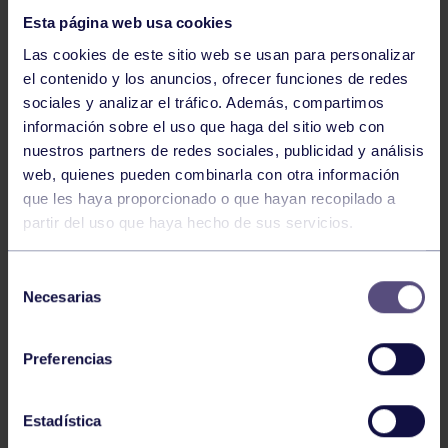
Esta página web usa cookies
Las cookies de este sitio web se usan para personalizar
el contenido y los anuncios, ofrecer funciones de redes
sociales y analizar el tráfico. Además, compartimos
información sobre el uso que haga del sitio web con
nuestros partners de redes sociales, publicidad y análisis
Hockey
28 Jul 2026
web, quienes pueden combinarla con otra información
ÓSCAR PALOMERO, RUMBO AL
que les haya proporcionado o que hayan recopilado a
MUNDIAL
partir del uso que haya hecho de sus servicios.
Selección
Necesarias
de
consentimiento
Preferencias
Estadística
Hockey
28 Jul 2026