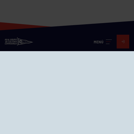
MENÚ
Visita nuestras redes
SEDES
CIERRE WEB CURSILLOS
Cómo llegar
EL GRUPO