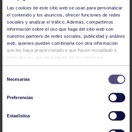
Las cookies de este sitio web se usan para personalizar
el contenido y los anuncios, ofrecer funciones de redes
sociales y analizar el tráfico. Además, compartimos
información sobre el uso que haga del sitio web con
nuestros partners de redes sociales, publicidad y análisis
Baloncesto
13 Abr 2026
web, quienes pueden combinarla con otra información
que les haya proporcionado o que hayan recopilado a
ÚLTIMOS RESULTADOS DE LA SECCIÓN
partir del uso que haya hecho de sus servicios.
Selección
Necesarias
de
consentimiento
Preferencias
Baloncesto
03 Feb 2026
Estadística
XI TORNEO DE CARNAVAL