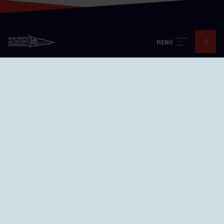
MENÚ
Visita nuestras redes
SEDES
CIERRE WEB CURSILLOS
Cómo llegar
EL GRUPO
Avd. Jesús Revuelta, 2 33204
Gijón - Asturias