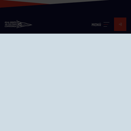
MENÚ
Visita nuestras redes
SEDES
CIERRE WEB CURSILLOS
Cómo llegar
EL GRUPO
Avd. Jesús Revuelta, 2 33204
Gijón - Asturias