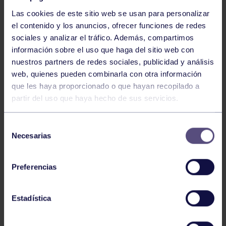
Las cookies de este sitio web se usan para personalizar
el contenido y los anuncios, ofrecer funciones de redes
sociales y analizar el tráfico. Además, compartimos
información sobre el uso que haga del sitio web con
nuestros partners de redes sociales, publicidad y análisis
Baloncesto
13 Abr 2026
web, quienes pueden combinarla con otra información
que les haya proporcionado o que hayan recopilado a
ÚLTIMOS RESULTADOS DE LA SECCIÓN
partir del uso que haya hecho de sus servicios.
Selección
Necesarias
de
consentimiento
Preferencias
Baloncesto
03 Feb 2026
Estadística
XI TORNEO DE CARNAVAL