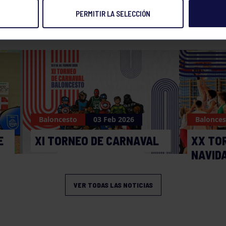
PERMITIR LA SELECCIÓN
NOTICIAS RELACIONADAS
Baloncesto
03 Feb 2026
Balonces
E
XI TORNEO DE CARNAVAL
XX TO
NAVID
VER TODAS LAS NOTICIAS