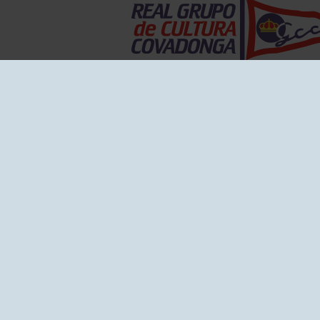
EL GRUPO
Historia
Disti
Ventajas
Empl
Junta directiva
Publi
Canal de Denuncias
Comp
Transparencia
FAQ C