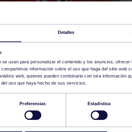
Detalles
s
b se usan para personalizar el contenido y los anuncios, ofrecer
19
s, compartimos información sobre el uso que haga del sitio web 
FRIDAY
GIJON (COL INMACULADA
18:00 h
 análisis web, quienes pueden combinarla con otra información q
JANUARY
r del uso que haya hecho de sus servicios.
SC B: INMACULADA 
Preferencias
Estadística