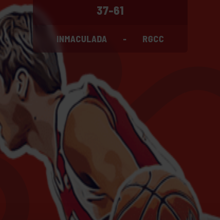
37-61
INMACULADA
-
RGCC