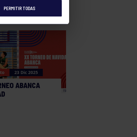
PERMITIR TODAS
to
23 Dic 2025
RNEO ABANCA
AD