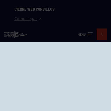
CIERRE WEB CURSILLOS
Cómo llegar
EL GRUPO
MENÚ
Avd. Jesús Revuelta, 2 33204
Gijón - Asturias
Cómo llegar
GRUPÍN «PLAYA»
Calle Emilio Tuya, 14, 33202
Gijón, Asturias
Cómo llegar
GRUPO BEGOÑA