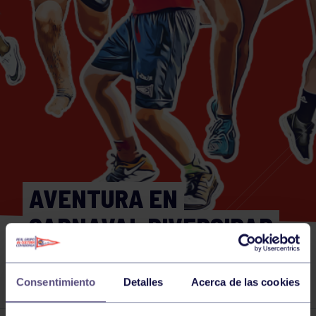
AVENTURA EN
CARNAVAL DIVERSIDAD
FUNCIONAL 20 DE
FEBRERO
Consentimiento
Detalles
Acerca de las cookies