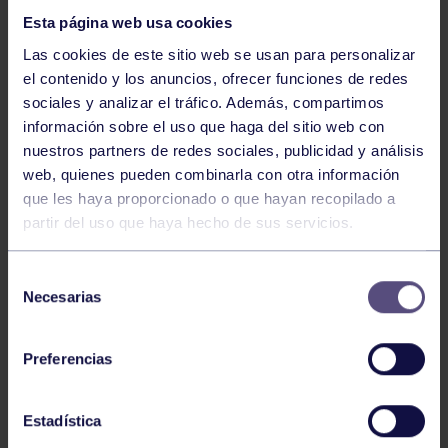
Esta página web usa cookies
Las cookies de este sitio web se usan para personalizar
el contenido y los anuncios, ofrecer funciones de redes
sociales y analizar el tráfico. Además, compartimos
información sobre el uso que haga del sitio web con
nuestros partners de redes sociales, publicidad y análisis
Hockey
28 Jul 2026
web, quienes pueden combinarla con otra información
ÓSCAR PALOMERO, RUMBO AL
que les haya proporcionado o que hayan recopilado a
MUNDIAL
partir del uso que haya hecho de sus servicios.
Selección
Necesarias
de
consentimiento
Preferencias
Estadística
Hockey
28 Jul 2026