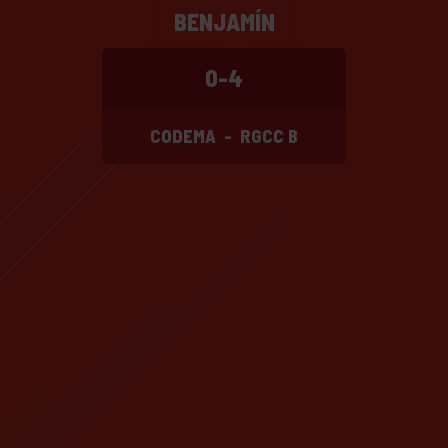
BENJAMÍN
0-4
CODEMA
-
RGCC B