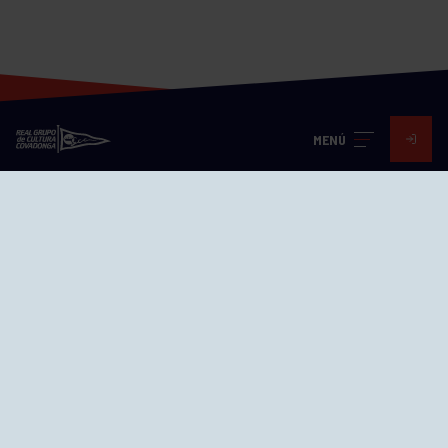
MENÚ
Visita nuestras redes
SEDES
CIERRE WEB CURSILLOS
Cómo llegar
EL GRUPO