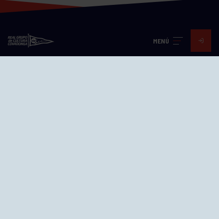
MENÚ
Visita nuestras redes
SEDES
CIERRE WEB CURSILLOS
Cómo llegar
EL GRUPO
Avd. Jesús Revuelta, 2 33204
Gijón - Asturias