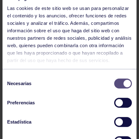
Las cookies de este sitio web se usan para personalizar
el contenido y los anuncios, ofrecer funciones de redes
sociales y analizar el tráfico. Además, compartimos
información sobre el uso que haga del sitio web con
nuestros partners de redes sociales, publicidad y análisis
Baloncesto
13 Abr 2026
web, quienes pueden combinarla con otra información
que les haya proporcionado o que hayan recopilado a
ÚLTIMOS RESULTADOS DE LA SECCIÓN
partir del uso que haya hecho de sus servicios.
Selección
Necesarias
de
consentimiento
Preferencias
Baloncesto
03 Feb 2026
Estadística
XI TORNEO DE CARNAVAL