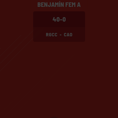
BENJAMÍN FEM A
40-0
RGCC
-
CAO