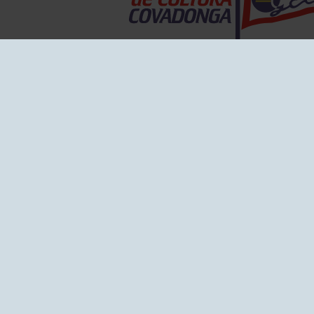
EL GRUPO
Historia
Disti
Ventajas
Empl
Junta directiva
Publi
Canal de Denuncias
Comp
Transparencia
FAQ C