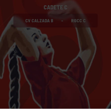
CADETE C
CV CALZADA B
-
RGCC C