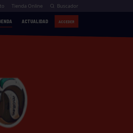
to
Tienda Online
Buscador
GENDA
ACTUALIDAD
ACCEDER