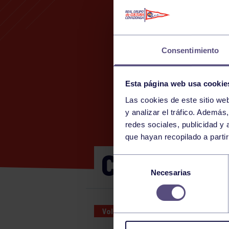
Consentimiento
Esta página web usa cookie
Las cookies de este sitio we
2
y analizar el tráfico. Ademá
redes sociales, publicidad y
que hayan recopilado a parti
CADETE C:
Selección
Necesarias
de
consentimiento
Voleibol
25 NOV 2024