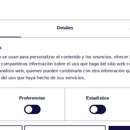
Detalles
s
b se usan para personalizar el contenido y los anuncios, ofrecer
5
s, compartimos información sobre el uso que haga del sitio web 
MONDAY
GIJÓN (C. MIGUEL CERVA
19:00 h
 análisis web, quienes pueden combinarla con otra información q
NOVEMBER
r del uso que haya hecho de sus servicios.
 CV CALZADA B – RG
Preferencias
Estadística