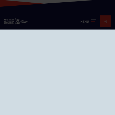
MENÚ
Visita nuestras redes
SEDES
CIERRE WEB CURSILLOS
Cómo llegar
EL GRUPO
Avd. Jesús Revuelta, 2 33204
Gijón - Asturias