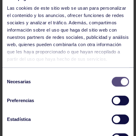
Las cookies de este sitio web se usan para personalizar
el contenido y los anuncios, ofrecer funciones de redes
sociales y analizar el tráfico. Además, compartimos
información sobre el uso que haga del sitio web con
nuestros partners de redes sociales, publicidad y análisis
Baloncesto
13 Abr 2026
web, quienes pueden combinarla con otra información
que les haya proporcionado o que hayan recopilado a
ÚLTIMOS RESULTADOS DE LA SECCIÓN
partir del uso que haya hecho de sus servicios.
Selección
Necesarias
de
consentimiento
Preferencias
Baloncesto
03 Feb 2026
Estadística
XI TORNEO DE CARNAVAL