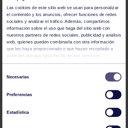
Las cookies de este sitio web se usan para personalizar
el contenido y los anuncios, ofrecer funciones de redes
sociales y analizar el tráfico. Además, compartimos
información sobre el uso que haga del sitio web con
nuestros partners de redes sociales, publicidad y análisis
Baloncesto
13 Abr 2026
web, quienes pueden combinarla con otra información
que les haya proporcionado o que hayan recopilado a
ÚLTIMOS RESULTADOS DE LA SECCIÓN
partir del uso que haya hecho de sus servicios.
Selección
Necesarias
de
consentimiento
Preferencias
Baloncesto
03 Feb 2026
Estadística
XI TORNEO DE CARNAVAL