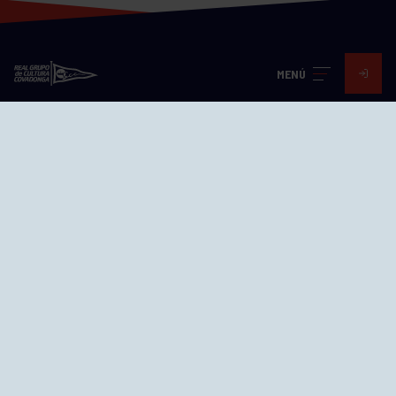
MENÚ
Visita nuestras redes
SEDES
CIERRE WEB CURSILLOS
Cómo llegar
EL GRUPO
Avd. Jesús Revuelta, 2 33204
Gijón - Asturias