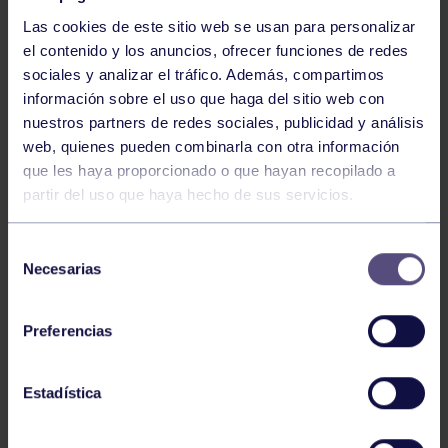
Las cookies de este sitio web se usan para personalizar
el contenido y los anuncios, ofrecer funciones de redes
sociales y analizar el tráfico. Además, compartimos
información sobre el uso que haga del sitio web con
nuestros partners de redes sociales, publicidad y análisis
Baloncesto
13 Abr 2026
web, quienes pueden combinarla con otra información
que les haya proporcionado o que hayan recopilado a
ÚLTIMOS RESULTADOS DE LA SECCIÓN
partir del uso que haya hecho de sus servicios.
Selección
Necesarias
de
consentimiento
Preferencias
Baloncesto
03 Feb 2026
Estadística
XI TORNEO DE CARNAVAL