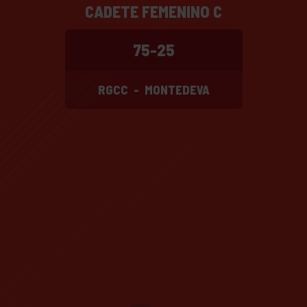
CADETE FEMENINO C
75-25
RGCC
-
MONTEDEVA