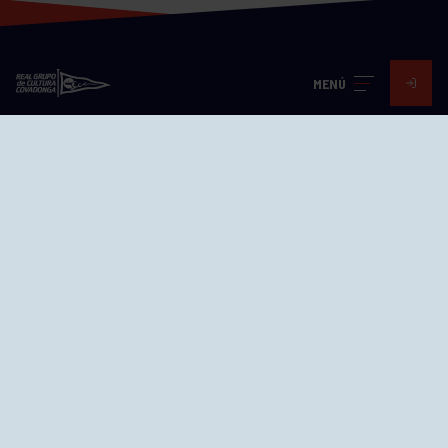
MENÚ
Visita nuestras redes
SEDES
CIERRE WEB CURSILLOS
Cómo llegar
EL GRUPO
Avd. Jesús Revuelta, 2 33204
Gijón - Asturias