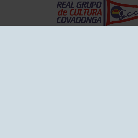
EL GRUPO
Historia
Disti
Ventajas
Empl
Junta directiva
Publi
Canal de Denuncias
Comp
Transparencia
FAQ C