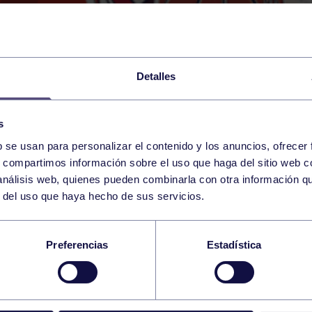
Detalles
s
b se usan para personalizar el contenido y los anuncios, ofrecer
3
s, compartimos información sobre el uso que haga del sitio web 
SATURDAY
POLA DE LENA (PAB. POLA D
09:00 h
 análisis web, quienes pueden combinarla con otra información q
MAY
r del uso que haya hecho de sus servicios.
MENINO C: RGCC – 
Preferencias
Estadística