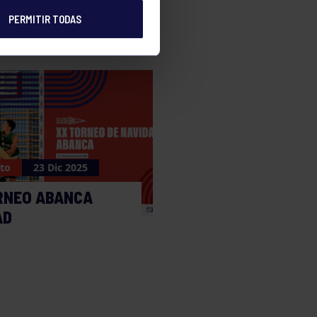
PERMITIR TODAS
to
23 Dic 2025
RNEO ABANCA
AD