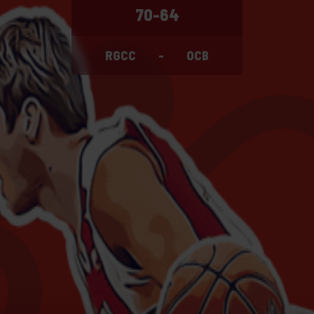
70-64
RGCC
-
OCB