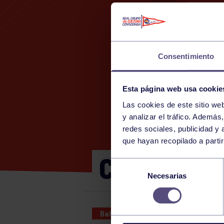
Consentimiento
Esta página web usa cookie
Las cookies de este sitio we
1
y analizar el tráfico. Ademá
redes sociales, publicidad y
que hayan recopilado a parti
CADETE FE
Selección
Necesarias
de
consentimiento
Baloncesto
13 MAY 2023