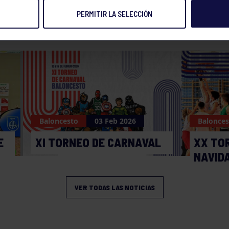
PERMITIR LA SELECCIÓN
NOTICIAS RELACIONADAS
Baloncesto
03 Feb 2026
Balonces
E
XI TORNEO DE CARNAVAL
XX TO
NAVID
VER TODAS LAS NOTICIAS