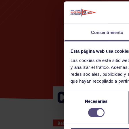
Consentimiento
Esta página web usa cookie
Las cookies de este sitio we
26
y analizar el tráfico. Ademá
redes sociales, publicidad y
que hayan recopilado a parti
CADETE MA
Selección
Necesarias
de
consentimiento
Baloncesto
26 OCT 2024