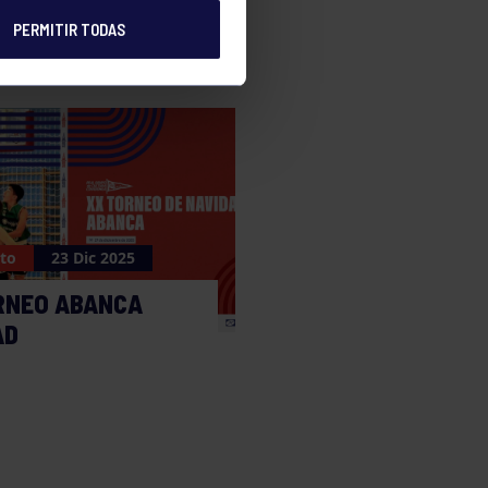
PERMITIR TODAS
to
23 Dic 2025
RNEO ABANCA
AD