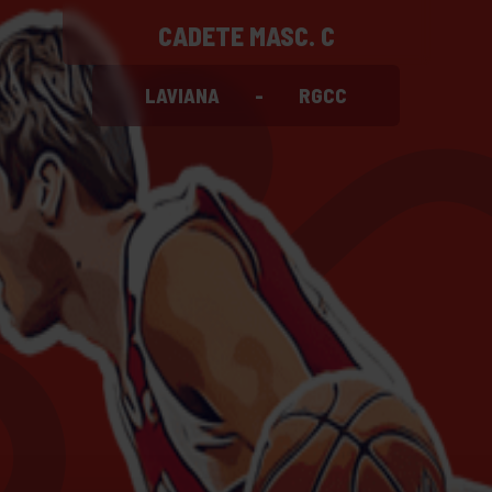
CADETE MASC. C
LAVIANA
-
RGCC