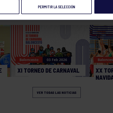
PERMITIR LA SELECCIÓN
NOTICIAS RELACIONADAS
Baloncesto
03 Feb 2026
Balonces
E
XI TORNEO DE CARNAVAL
XX TO
NAVID
VER TODAS LAS NOTICIAS