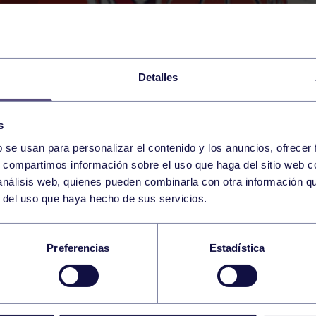
Detalles
s
b se usan para personalizar el contenido y los anuncios, ofrecer
s, compartimos información sobre el uso que haga del sitio web 
SATURDAY
POLA DE LAVIANA (POL. POLA D
10:00 h
 análisis web, quienes pueden combinarla con otra información q
OCTOBER
r del uso que haya hecho de sus servicios.
SC. C: LAVIANA – 
Preferencias
Estadística