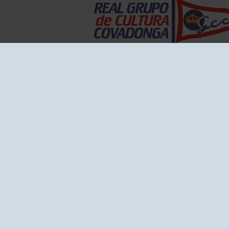
EL GRUPO
Historia
Disti
Ventajas
Empl
Junta directiva
Publi
Canal de Denuncias
Comp
Transparencia
FAQ C