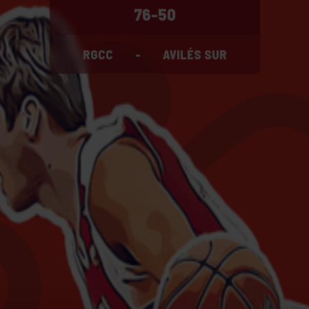
76-50
RGCC
-
AVILÉS SUR