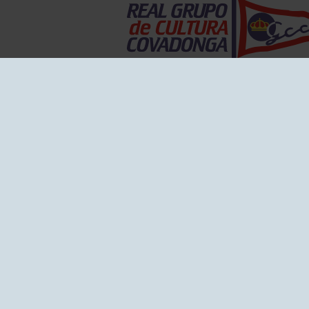
EL GRUPO
Historia
Disti
Ventajas
Empl
Junta directiva
Publi
Canal de Denuncias
Comp
Transparencia
FAQ C