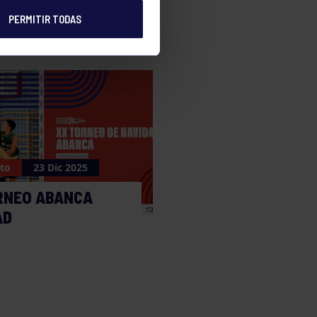
PERMITIR TODAS
to
23 Dic 2025
RNEO ABANCA
AD