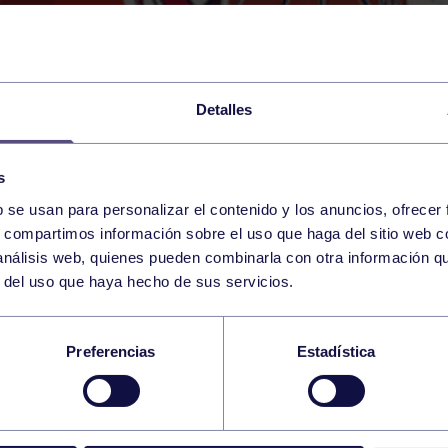
Detalles
s
b se usan para personalizar el contenido y los anuncios, ofrecer
12
s, compartimos información sobre el uso que haga del sitio web 
SATURDAY
RGCC (P6)
17:00 h
 análisis web, quienes pueden combinarla con otra información q
NOVEMBER
r del uso que haya hecho de sus servicios.
SC C: RGCC – AVILÉ
Preferencias
Estadística