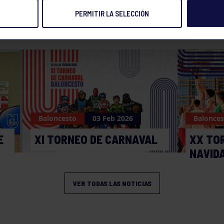
PERMITIR LA SELECCIÓN
NOTICIAS RELACIONADAS
Baloncesto
03 Feb 2026
Balonces
E
XI TORNEO DE CARNAVAL
XX TO
NAVID
VER TODAS LAS NOTICIAS