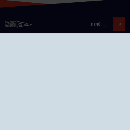
MENÚ
Visita nuestras redes
SEDES
CIERRE WEB CURSILLOS
Cómo llegar
EL GRUPO
Avd. Jesús Revuelta, 2 33204
Gijón - Asturias