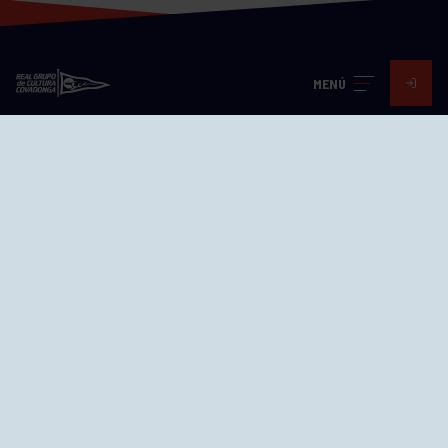
MENÚ
Visita nuestras redes
SEDES
CIERRE WEB CURSILLOS
Cómo llegar
EL GRUPO
Avd. Jesús Revuelta, 2 33204
Gijón - Asturias