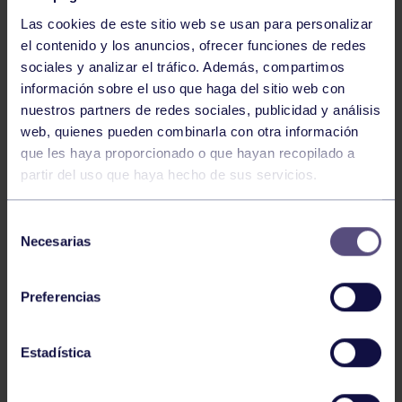
Las cookies de este sitio web se usan para personalizar
el contenido y los anuncios, ofrecer funciones de redes
sociales y analizar el tráfico. Además, compartimos
información sobre el uso que haga del sitio web con
nuestros partners de redes sociales, publicidad y análisis
Baloncesto
13 Abr 2026
web, quienes pueden combinarla con otra información
que les haya proporcionado o que hayan recopilado a
ÚLTIMOS RESULTADOS DE LA SECCIÓN
partir del uso que haya hecho de sus servicios.
Selección
Necesarias
de
consentimiento
Preferencias
Baloncesto
03 Feb 2026
Estadística
XI TORNEO DE CARNAVAL