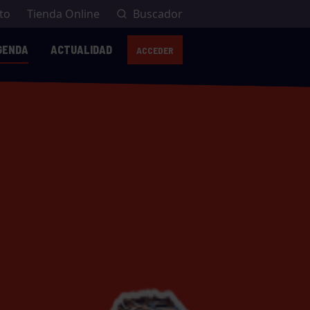
to
Tienda Online
Buscador
GENDA
ACTUALIDAD
ACCEDER