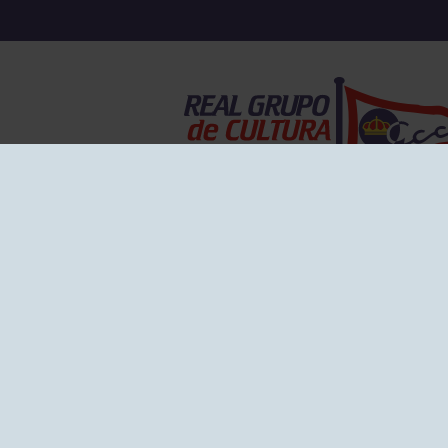
EL GRUPO
Historia
Disti
Ventajas
Empl
Junta directiva
Publi
Canal de Denuncias
Comp
Transparencia
FAQ C