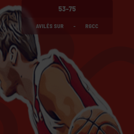
53-75
AVILÉS SUR
-
RGCC