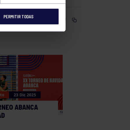
PERMITIR TODAS
Comparte
to
23 Dic 2025
RNEO ABANCA
AD