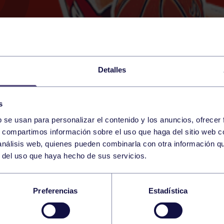
Detalles
s
b se usan para personalizar el contenido y los anuncios, ofrecer
25
s, compartimos información sobre el uso que haga del sitio web 
SUNDAY
AVILÉS (POL LA MAGDAL
10:30 h
 análisis web, quienes pueden combinarla con otra información q
FEBRUARY
r del uso que haya hecho de sus servicios.
SCULINO C: AVILÉS 
Preferencias
Estadística