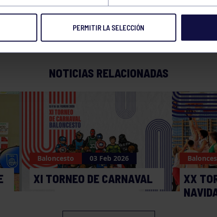
PERMITIR LA SELECCIÓN
NOTICIAS RELACIONADAS
Baloncesto
03 Feb 2026
Balonces
E
XI TORNEO DE CARNAVAL
XX TO
NAVID