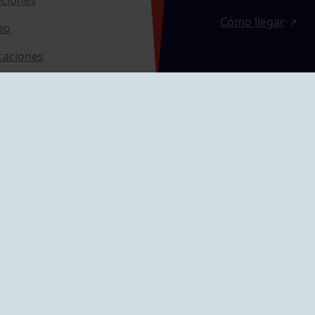
Cómo llegar
eo
caciones
ras
GRUPÍN «PLAYA»
ontrol Accesos
Calle Emilio Tuya, 
33202 Gijón, Astu
Cómo llegar
GRUPO MAREO
Camín de la Cues
Gil, nº 290
Cómo llegar