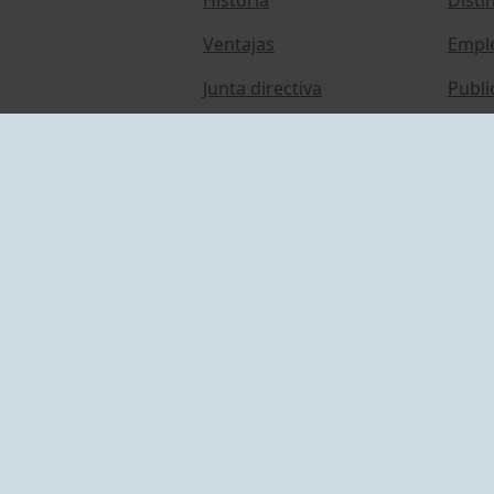
Ventajas
Empl
Junta directiva
Publi
Canal de Denuncias
Comp
Transparencia
FAQ C
ACCESO EMPLEADOS