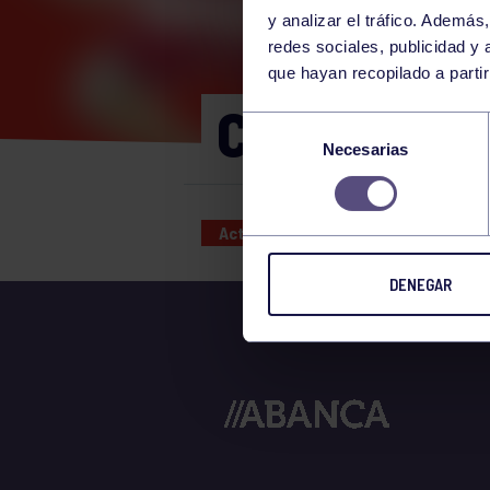
y analizar el tráfico. Ademá
redes sociales, publicidad y
que hayan recopilado a parti
CORE 11:30
Selección
Necesarias
de
consentimiento
Actividades deportivas
04 NOV
DENEGAR