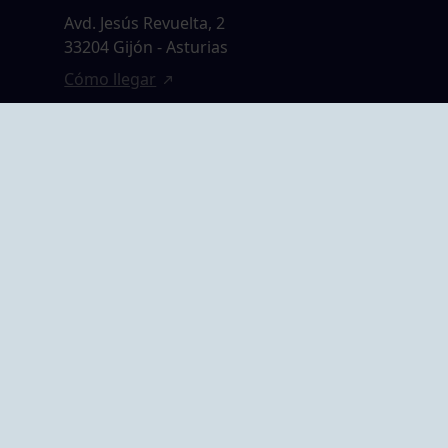
Avd. Jesús Revuelta, 2
33204 Gijón - Asturias
Cómo llegar
GRUPO BEGOÑA
14,
Calle Anselmo
rias
Cifuentes, 1 33201
Gijón - Asturias
Cómo llegar
ta