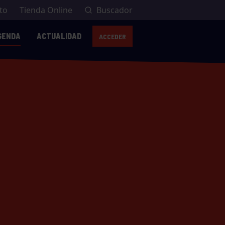
to
Tienda Online
Buscador
GENDA
ACTUALIDAD
ACCEDER