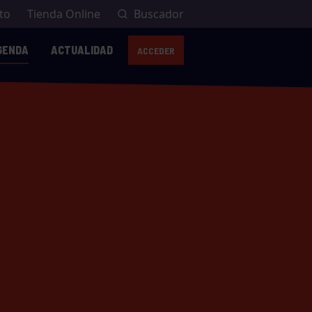
to
Tienda Online
Buscador
GENDA
ACTUALIDAD
ACCEDER