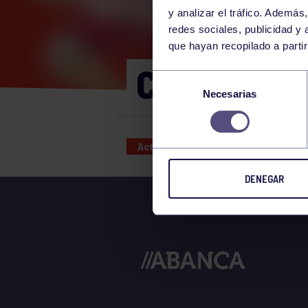
y analizar el tráfico. Ademá
redes sociales, publicidad y
que hayan recopilado a parti
CORE 11:30
Selección
Necesarias
de
consentimiento
Actividades deportivas
20 MAY
DENEGAR