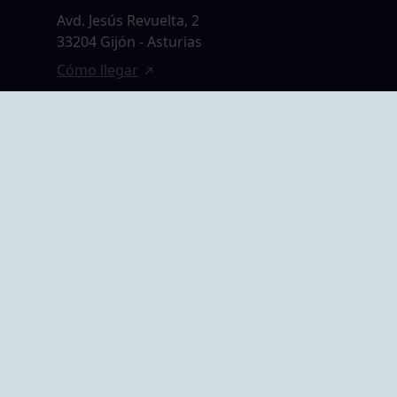
Avd. Jesús Revuelta, 2
33204 Gijón - Asturias
Cómo llegar
GRUPO BEGOÑA
14,
Calle Anselmo
rias
Cifuentes, 1 33201
Gijón - Asturias
Cómo llegar
ta