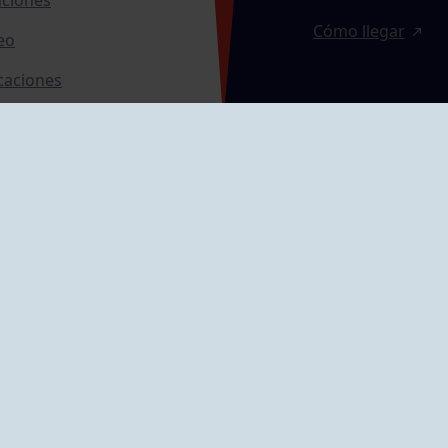
Cómo llegar
eo
caciones
ras
GRUPÍN «PLAYA»
ontrol Accesos
Calle Emilio Tuya, 
33202 Gijón, Astu
Cómo llegar
GRUPO MAREO
Camín de la Cues
Gil, nº 290
Cómo llegar