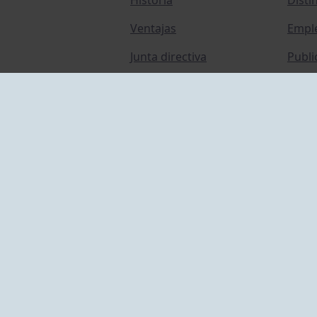
Ventajas
Empl
Junta directiva
Publi
Canal de Denuncias
Comp
Transparencia
FAQ C
ACCESO EMPLEADOS