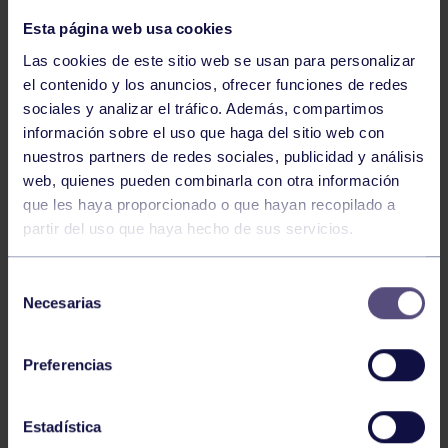
Esta página web usa cookies
Las cookies de este sitio web se usan para personalizar
el contenido y los anuncios, ofrecer funciones de redes
sociales y analizar el tráfico. Además, compartimos
información sobre el uso que haga del sitio web con
nuestros partners de redes sociales, publicidad y análisis
web, quienes pueden combinarla con otra información
Bolos
03 Ago 2026
que les haya proporcionado o que hayan recopilado a
partir del uso que haya hecho de sus servicios.
GIANIRA REVALIDA TÍTULO Y DAVID
AVANZA
Selección
Necesarias
de
consentimiento
Preferencias
Estadística