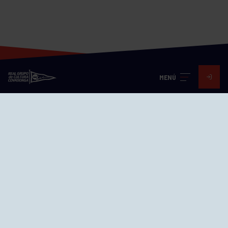
MENÚ
Visita nuestras redes
SEDES
CIERRE WEB CURSILLOS
Cómo llegar