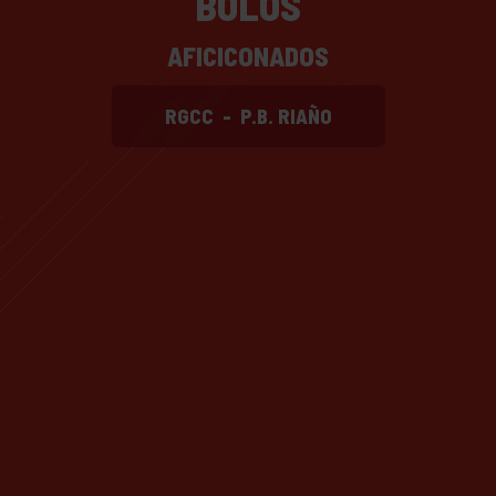
BOLOS
AFICICONADOS
RGCC
-
P.B. RIAÑO