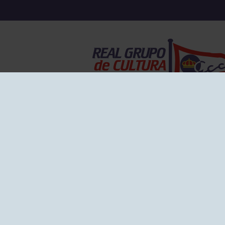
EL GRUPO
Historia
Disti
Ventajas
Empl
Junta directiva
Publi
Canal de Denuncias
Comp
Transparencia
FAQ C