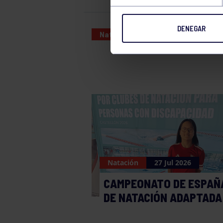
DENEGAR
Natación
24 JAN 2025
Natación
27 Jul 2026
CAMPEONATO DE ESPAÑ
DE NATACIÓN ADAPTADA