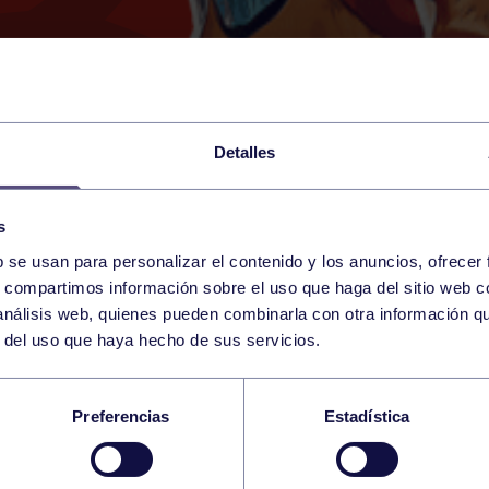
Detalles
s
b se usan para personalizar el contenido y los anuncios, ofrecer
24
s, compartimos información sobre el uso que haga del sitio web 
FRIDAY
GIJÓN (SANTA OLAYA)
09:00 h
 análisis web, quienes pueden combinarla con otra información q
JANUARY
r del uso que haya hecho de sus servicios.
IAS INVIERNO
Preferencias
Estadística
/JUNIOR/ABSOLUTO