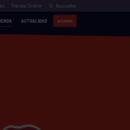
to
Tienda Online
Buscador
GENDA
ACTUALIDAD
ACCEDER