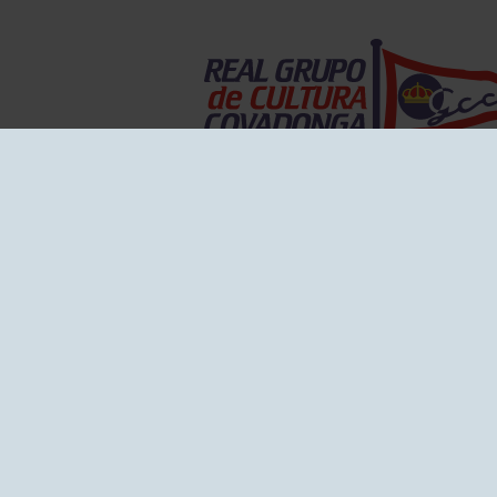
EL GRUPO
Historia
Disti
Ventajas
Empl
Junta directiva
Publi
Canal de Denuncias
Comp
Transparencia
FAQ C