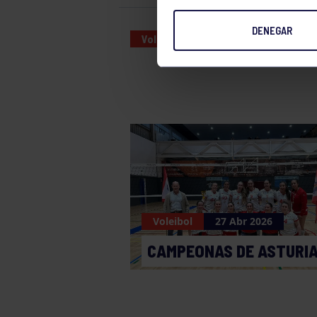
DENEGAR
Voleibol
31 OCT 2023
Voleibol
27 Abr 2026
CAMPEONAS DE ASTURI