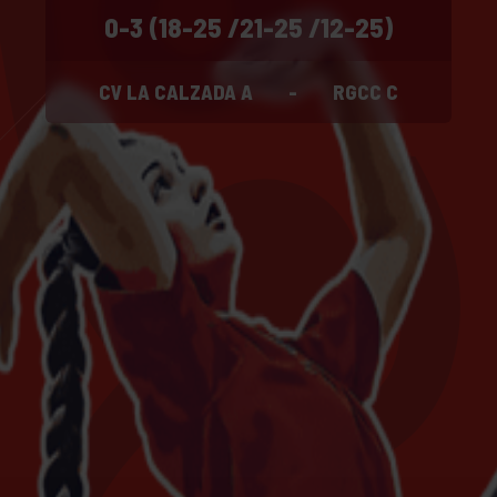
0-3 (18-25 /21-25 /12-25)
CV LA CALZADA A
-
RGCC C