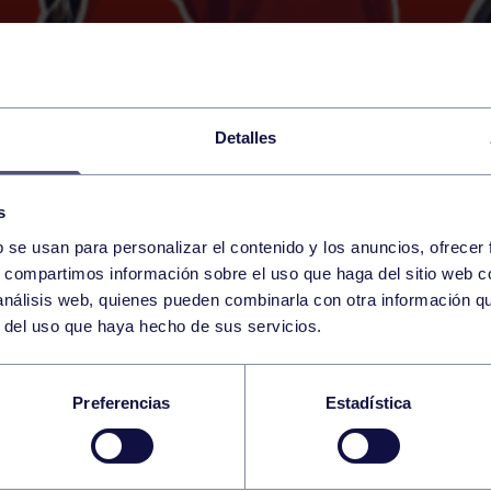
Detalles
s
b se usan para personalizar el contenido y los anuncios, ofrecer
1
s, compartimos información sobre el uso que haga del sitio web 
TUESDAY
GIJÓN (COL. MIGUEL DE CERV
18:00 h
 análisis web, quienes pueden combinarla con otra información q
OCTOBER
r del uso que haya hecho de sus servicios.
IAS JUVENIL FEMENI
Preferencias
Estadística
A A – RGCC C