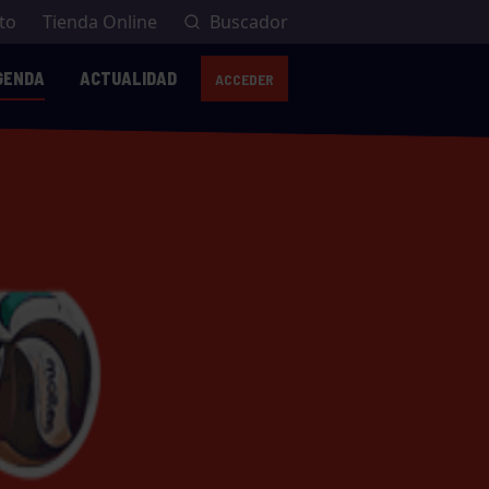
to
Tienda Online
Buscador
GENDA
ACTUALIDAD
ACCEDER