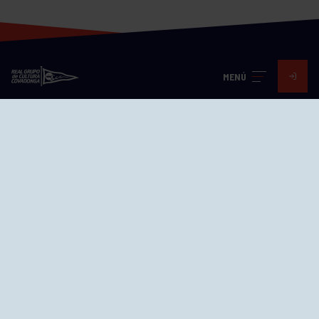
MENÚ
Visita nuestras redes
SEDES
CIERRE WEB CURSILLOS
Cómo llegar
EL GRUPO
Avd. Jesús Revuelta, 2 33204