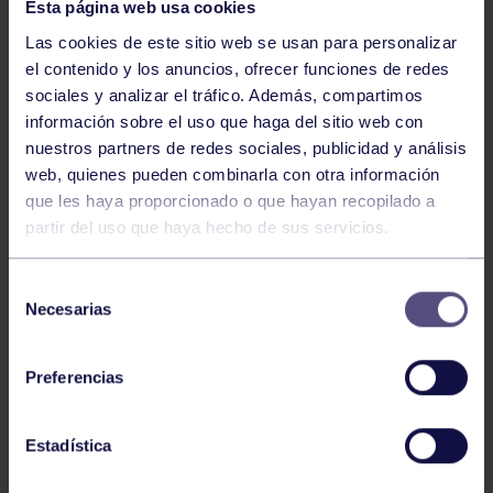
Esta página web usa cookies
Las cookies de este sitio web se usan para personalizar
el contenido y los anuncios, ofrecer funciones de redes
sociales y analizar el tráfico. Además, compartimos
información sobre el uso que haga del sitio web con
GAM
14 Jul 2026
nuestros partners de redes sociales, publicidad y análisis
CAMPEONATO DE ESPAÑA
web, quienes pueden combinarla con otra información
que les haya proporcionado o que hayan recopilado a
partir del uso que haya hecho de sus servicios.
Selección
Necesarias
de
consentimiento
Preferencias
GAM
14 Abr 2026
RESULTADO XIX TORNEO GAM DEL
Estadística
RGCC