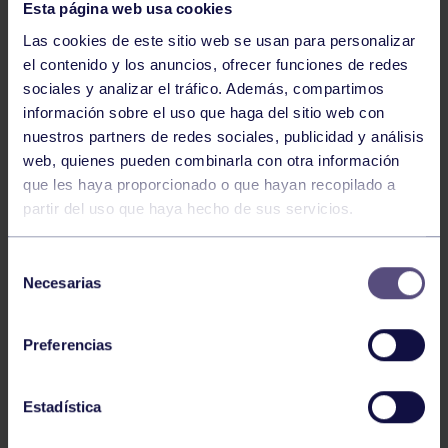
Esta página web usa cookies
Las cookies de este sitio web se usan para personalizar
el contenido y los anuncios, ofrecer funciones de redes
sociales y analizar el tráfico. Además, compartimos
información sobre el uso que haga del sitio web con
nuestros partners de redes sociales, publicidad y análisis
Piragüismo
06 Ago 2026
web, quienes pueden combinarla con otra información
CÉSAR ÁLVAREZ CONQUISTA EL MINI
que les haya proporcionado o que hayan recopilado a
partir del uso que haya hecho de sus servicios.
SELLA
Selección
Necesarias
de
consentimiento
Preferencias
Estadística
Piragüismo
30 Jul 2026