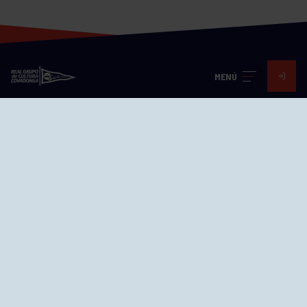
MENÚ
Visita nuestras redes
SEDES
CIERRE WEB CURSILLOS
Cómo llegar
EL GRUPO
Avd. Jesús Revuelta, 2 33204