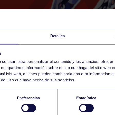
Detalles
s
b se usan para personalizar el contenido y los anuncios, ofrecer
12
s, compartimos información sobre el uso que haga del sitio web 
SUNDAY
GIJÓN (PAB. MOREDA)
10:00 h
 análisis web, quienes pueden combinarla con otra información q
JANUARY
r del uso que haya hecho de sus servicios.
IAS SENIOR MASCUL
Preferencias
Estadística
LLOBERU A