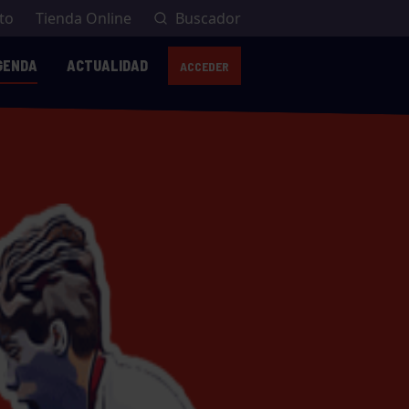
to
Tienda Online
Buscador
GENDA
ACTUALIDAD
ACCEDER