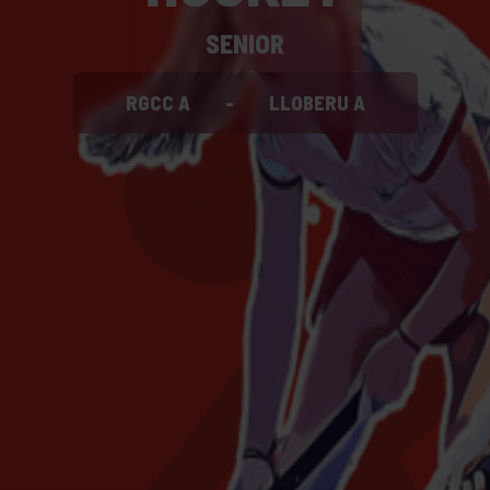
SENIOR
RGCC A
-
LLOBERU A