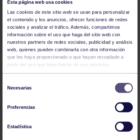
Esta página web usa cookies
Las cookies de este sitio web se usan para personalizar
el contenido y los anuncios, ofrecer funciones de redes
sociales y analizar el tráfico. Además, compartimos
información sobre el uso que haga del sitio web con
Atletismo
22 Jun 2026
nuestros partners de redes sociales, publicidad y análisis
CAMPEONATO DE ASTURIAS SUB23 Y
web, quienes pueden combinarla con otra información
ABSOLUTO
que les haya proporcionado o que hayan recopilado a
partir del uso que haya hecho de sus servicios.
Selección
Necesarias
de
consentimiento
Preferencias
Atletismo
25 May 2026
Estadística
CAMPEONATO DE ASTURIAS SUB14 Y