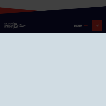
MENÚ
Visita nuestras redes
SEDES
CIERRE WEB CURSILLOS
Cómo llegar
EL GRUPO
Avd. Jesús Revuelta, 2 33204