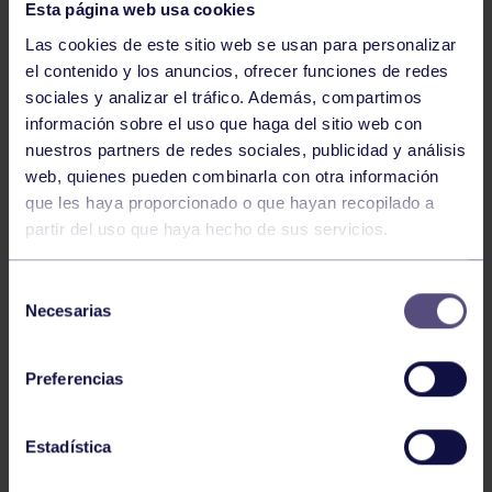
Esta página web usa cookies
Las cookies de este sitio web se usan para personalizar
el contenido y los anuncios, ofrecer funciones de redes
sociales y analizar el tráfico. Además, compartimos
información sobre el uso que haga del sitio web con
nuestros partners de redes sociales, publicidad y análisis
Judo
18 May 2026
web, quienes pueden combinarla con otra información
CAMPEONATO DE ASTURIAS ALEVÍN
que les haya proporcionado o que hayan recopilado a
partir del uso que haya hecho de sus servicios.
Selección
Necesarias
de
consentimiento
Preferencias
Judo
27 Abr 2026
Estadística
II TORNEO INFANTIL DE JUDO HAJIME