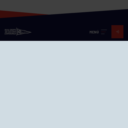
MENÚ
Visita nuestras redes
SEDES
CIERRE WEB CURSILLOS
Cómo llegar
EL GRUPO
Avd. Jesús Revuelta, 2 33204