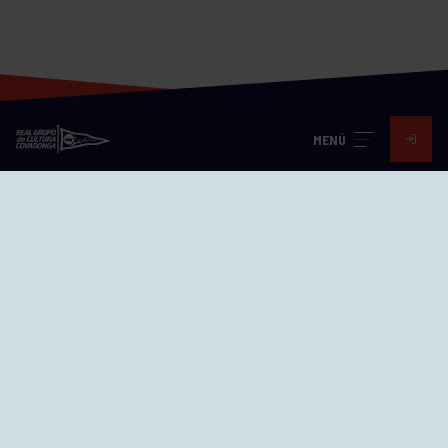
MENÚ
Visita nuestras redes
SEDES
CIERRE WEB CURSILLOS
Cómo llegar
EL GRUPO