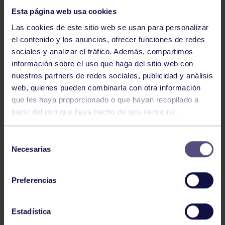
Esta página web usa cookies
Las cookies de este sitio web se usan para personalizar
el contenido y los anuncios, ofrecer funciones de redes
sociales y analizar el tráfico. Además, compartimos
información sobre el uso que haga del sitio web con
nuestros partners de redes sociales, publicidad y análisis
Atletismo
22 Jun 2026
web, quienes pueden combinarla con otra información
CAMPEONATO DE ASTURIAS SUB23 Y
que les haya proporcionado o que hayan recopilado a
ABSOLUTO
partir del uso que haya hecho de sus servicios.
Selección
Necesarias
de
consentimiento
Preferencias
Estadística
Atletismo
25 May 2026