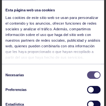
NOTICIAS RELACIONADAS
Esta página web usa cookies
Las cookies de este sitio web se usan para personalizar
el contenido y los anuncios, ofrecer funciones de redes
sociales y analizar el tráfico. Además, compartimos
información sobre el uso que haga del sitio web con
nuestros partners de redes sociales, publicidad y análisis
web, quienes pueden combinarla con otra información
Hockey
28 Jul 2026
que les haya proporcionado o que hayan recopilado a
partir del uso que haya hecho de sus servicios.
ÓSCAR PALOMERO, RUMBO AL
MUNDIAL
Selección
Necesarias
de
consentimiento
Preferencias
Estadística