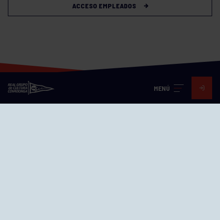
ACCESO EMPLEADOS
MENÚ
Visita nuestras redes
SEDES
CIERRE WEB CURSILLOS
Cómo llegar