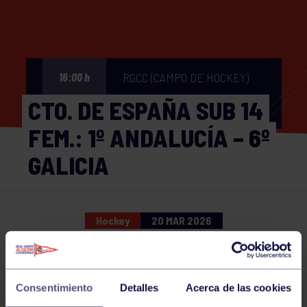
RGCC (CAMPO DE HOCKEY)
16:00 h
CTO. DE ESPAÑA SUB 14
FEM.: 1º ANDALUCÍA – 6º
GALICIA
Hockey
20 MAR 2026
Comparte
Consentimiento
Detalles
Acerca de las cookies