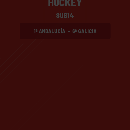
HOCKEY
SUB14
1º ANDALUCÍA
-
6º GALICIA