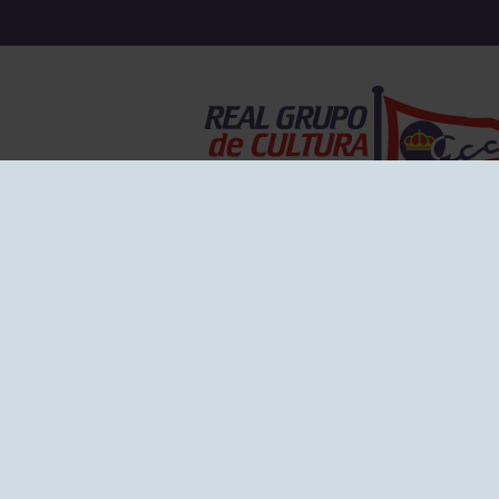
EL GRUPO
Historia
Disti
Ventajas
Empl
Junta directiva
Publi
Canal de Denuncias
Comp
Transparencia
FAQ C