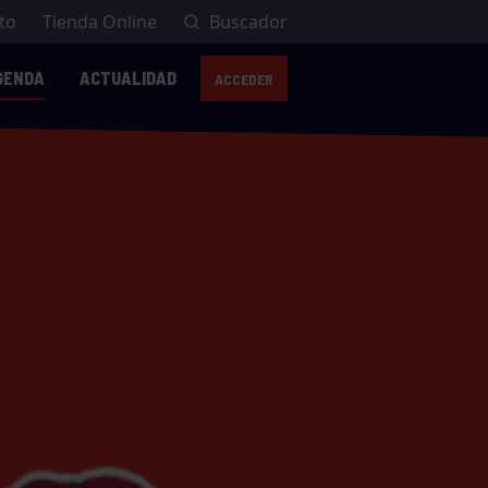
to
Tienda Online
Buscador
GENDA
ACTUALIDAD
ACCEDER