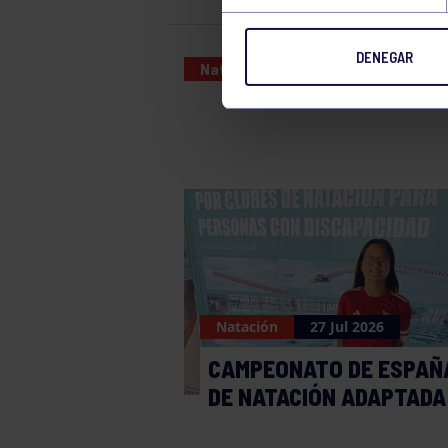
DENEGAR
Natación
18 JUN 2024
Natación
27 Jul 2026
CAMPEONATO DE ESPAÑ
DE NATACIÓN ADAPTADA