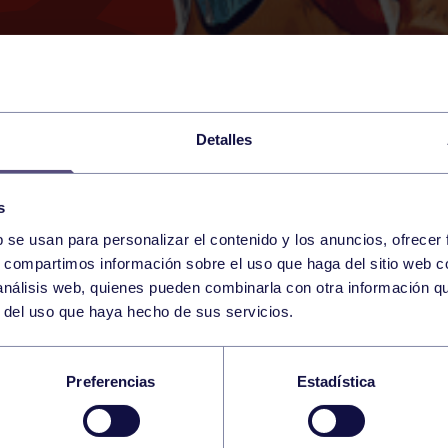
Detalles
s
b se usan para personalizar el contenido y los anuncios, ofrecer
18
s, compartimos información sobre el uso que haga del sitio web 
TUESDAY
PALMA DE MALLORCA ()
09:00 h
 análisis web, quienes pueden combinarla con otra información q
JUNE
r del uso que haya hecho de sus servicios.
A ABSOLUTO OPEN 
Preferencias
Estadística
4