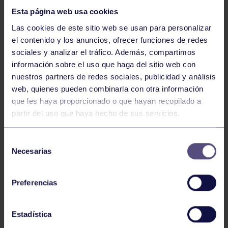
Esta página web usa cookies
Las cookies de este sitio web se usan para personalizar
el contenido y los anuncios, ofrecer funciones de redes
sociales y analizar el tráfico. Además, compartimos
información sobre el uso que haga del sitio web con
nuestros partners de redes sociales, publicidad y análisis
Natación
27 Jul 2026
web, quienes pueden combinarla con otra información
CAMPEONATO DE ESPAÑA DE
que les haya proporcionado o que hayan recopilado a
NATACIÓN ADAPTADA
partir del uso que haya hecho de sus servicios.
Selección
Necesarias
de
consentimiento
Preferencias
Estadística
Natación
27 Jul 2026