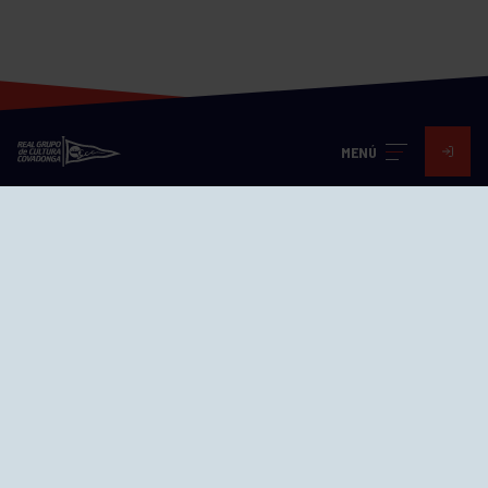
MENÚ
Visita nuestras redes
SEDES
CIERRE WEB CURSILLOS
Cómo llegar
EL GRUPO