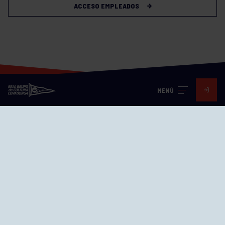
ACCESO EMPLEADOS
MENÚ
Visita nuestras redes
SEDES
CIERRE WEB CURSILLOS
Cómo llegar