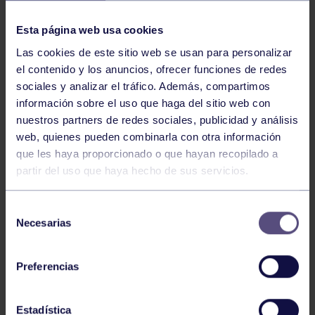
NOTICIAS RELACIONADAS
Esta página web usa cookies
Las cookies de este sitio web se usan para personalizar
el contenido y los anuncios, ofrecer funciones de redes
sociales y analizar el tráfico. Además, compartimos
información sobre el uso que haga del sitio web con
nuestros partners de redes sociales, publicidad y análisis
web, quienes pueden combinarla con otra información
Natación
27 Jul 2026
que les haya proporcionado o que hayan recopilado a
partir del uso que haya hecho de sus servicios.
CAMPEONATO DE ESPAÑA DE
NATACIÓN ADAPTADA
Selección
Necesarias
de
consentimiento
Preferencias
Estadística