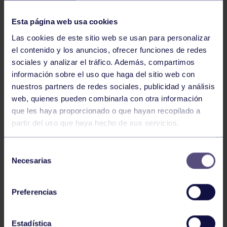
NOTICIAS RELACIONADAS
Esta página web usa cookies
Las cookies de este sitio web se usan para personalizar
el contenido y los anuncios, ofrecer funciones de redes
sociales y analizar el tráfico. Además, compartimos
información sobre el uso que haga del sitio web con
nuestros partners de redes sociales, publicidad y análisis
web, quienes pueden combinarla con otra información
Hockey
28 Jul 2026
que les haya proporcionado o que hayan recopilado a
partir del uso que haya hecho de sus servicios.
ÓSCAR PALOMERO, RUMBO AL
MUNDIAL
Selección
Necesarias
de
consentimiento
Preferencias
Estadística