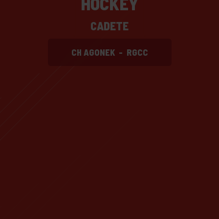
HOCKEY
CADETE
CH AGONEK
-
RGCC