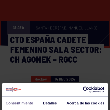
SANTANDER (PAB. MANUEL LLANO)
18:05 h
CTO ESPAÑA CADETE
FEMENINO SALA SECTOR:
CH AGONEK – RGCC
Hockey
14 DEC 2024
Comparte
Consentimiento
Detalles
Acerca de las cookies