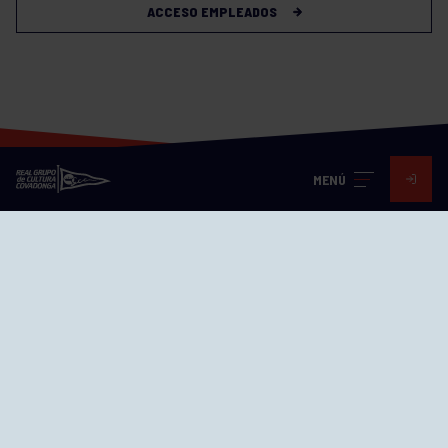
ACCESO EMPLEADOS
MENÚ
Visita nuestras redes
SEDES
CIERRE WEB CURSILLOS
Cómo llegar