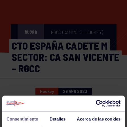
RGCC (CAMPO DE HOCKEY)
18:00 h
CTO ESPAÑA CADETE M
SECTOR: CA SAN VICENTE
– RGCC
Hockey
29 APR 2023
Comparte
Consentimiento
Detalles
Acerca de las cookies