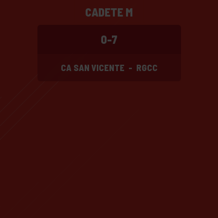
CADETE M
0-7
CA SAN VICENTE
-
RGCC