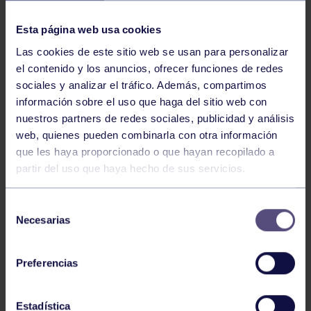
NOTICIAS RELACIONADAS
Esta página web usa cookies
Las cookies de este sitio web se usan para personalizar
el contenido y los anuncios, ofrecer funciones de redes
sociales y analizar el tráfico. Además, compartimos
información sobre el uso que haga del sitio web con
nuestros partners de redes sociales, publicidad y análisis
web, quienes pueden combinarla con otra información
Hockey
28 Jul 2026
que les haya proporcionado o que hayan recopilado a
partir del uso que haya hecho de sus servicios.
ÓSCAR PALOMERO, RUMBO AL
MUNDIAL
Selección
Necesarias
de
consentimiento
Preferencias
Estadística