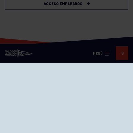
ACCESO EMPLEADOS
MENÚ
Visita nuestras redes
SEDES
CIERRE WEB CURSILLOS
Cómo llegar