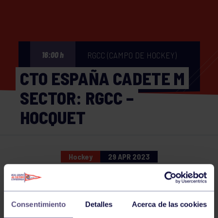
RGCC (CAMPO DE HOCKEY)
16:00 h
CTO ESPAÑA CADETE M
SECTOR: RGCC –
HOCQUET
Hockey
29 APR 2023
Comparte
Consentimiento
Detalles
Acerca de las cookies