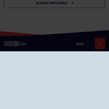
ACCESO EMPLEADOS
MENÚ
Visita nuestras redes
SEDES
CIERRE WEB CURSILLOS
Cómo llegar