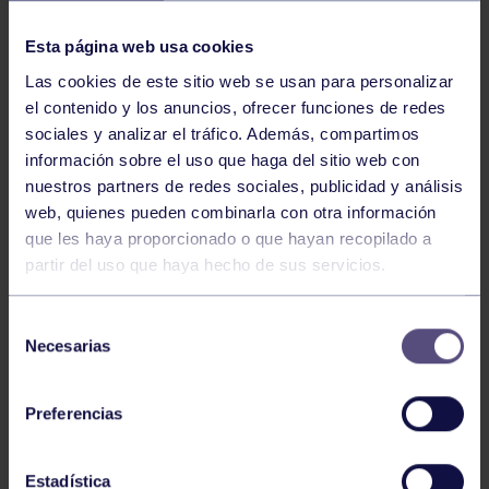
NOTICIAS RELACIONADAS
Esta página web usa cookies
Las cookies de este sitio web se usan para personalizar
el contenido y los anuncios, ofrecer funciones de redes
sociales y analizar el tráfico. Además, compartimos
información sobre el uso que haga del sitio web con
nuestros partners de redes sociales, publicidad y análisis
web, quienes pueden combinarla con otra información
Hockey
28 Jul 2026
que les haya proporcionado o que hayan recopilado a
partir del uso que haya hecho de sus servicios.
ÓSCAR PALOMERO, RUMBO AL
MUNDIAL
Selección
Necesarias
de
consentimiento
Preferencias
Estadística