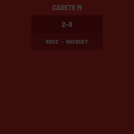
CADETE M
2-0
RGCC
-
HOCQUET