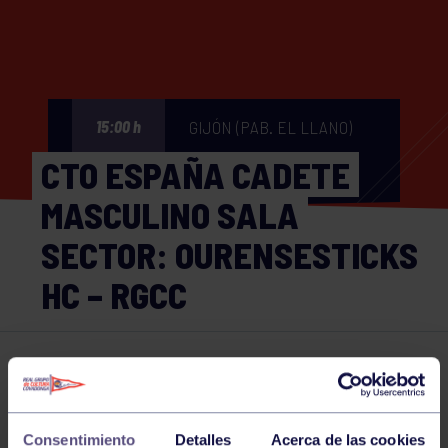
GIJÓN (PAB. EL LLANO)
15:00 h
CTO ESPAÑA CADETE
MASCULINO SALA
SECTOR: OURENSESTICKS
HC – RGCC
Hockey
14 DEC 2024
Comparte
Consentimiento
Detalles
Acerca de las cookies