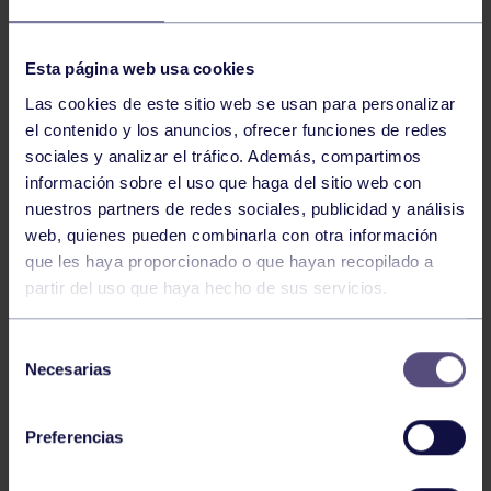
NOTICIAS RELACIONADAS
Esta página web usa cookies
Las cookies de este sitio web se usan para personalizar
el contenido y los anuncios, ofrecer funciones de redes
sociales y analizar el tráfico. Además, compartimos
información sobre el uso que haga del sitio web con
nuestros partners de redes sociales, publicidad y análisis
web, quienes pueden combinarla con otra información
que les haya proporcionado o que hayan recopilado a
partir del uso que haya hecho de sus servicios.
Hockey
28 Jul 2026
ÓSCAR PALOMERO, RUMBO AL
Selección
MUNDIAL
Necesarias
de
consentimiento
Preferencias