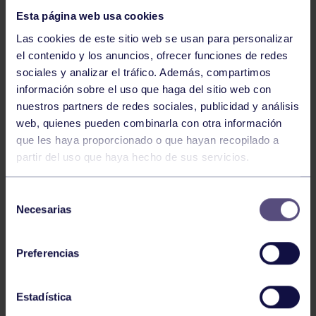
Esta página web usa cookies
Las cookies de este sitio web se usan para personalizar
el contenido y los anuncios, ofrecer funciones de redes
sociales y analizar el tráfico. Además, compartimos
información sobre el uso que haga del sitio web con
nuestros partners de redes sociales, publicidad y análisis
Natación
27 Jul 2026
web, quienes pueden combinarla con otra información
CAMPEONATO DE ESPAÑA DE
que les haya proporcionado o que hayan recopilado a
NATACIÓN ADAPTADA
partir del uso que haya hecho de sus servicios.
Selección
Necesarias
de
consentimiento
Preferencias
Estadística
Natación
27 Jul 2026