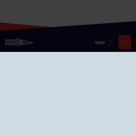
MENÚ
Visita nuestras redes
SEDES
CIERRE WEB CURSILLOS
Cómo llegar
EL GRUPO