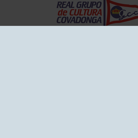
EL GRUPO
Historia
Disti
Ventajas
Empl
Junta directiva
Publi
Canal de Denuncias
Comp
Transparencia
FAQ C