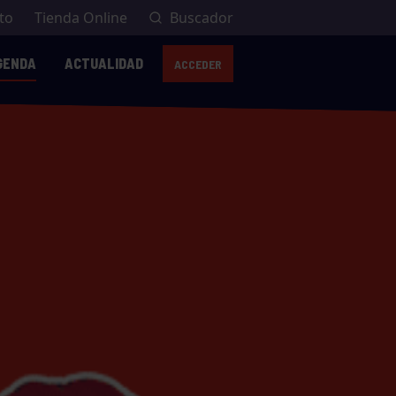
to
Tienda Online
Buscador
GENDA
ACTUALIDAD
ACCEDER