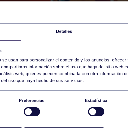
Detalles
s
b se usan para personalizar el contenido y los anuncios, ofrecer
6
s, compartimos información sobre el uso que haga del sitio web 
THURSDAY
OVIEDO (PARQUE DEL OEST
09:00 h
 análisis web, quienes pueden combinarla con otra información q
FEBRUARY
r del uso que haya hecho de sus servicios.
A MÁSTER DE INVI
Preferencias
Estadística