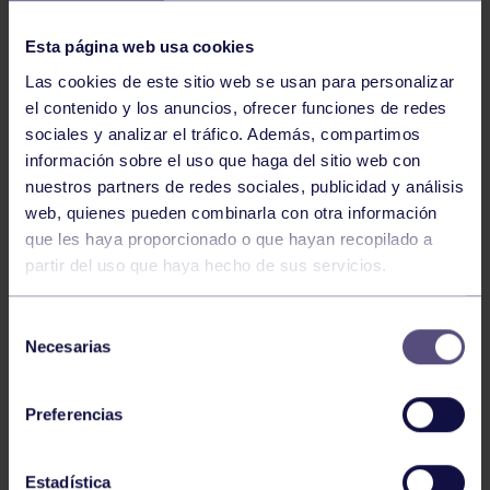
NOTICIAS RELACIONADAS
Esta página web usa cookies
Las cookies de este sitio web se usan para personalizar
el contenido y los anuncios, ofrecer funciones de redes
sociales y analizar el tráfico. Además, compartimos
información sobre el uso que haga del sitio web con
nuestros partners de redes sociales, publicidad y análisis
web, quienes pueden combinarla con otra información
Hockey
28 Jul 2026
que les haya proporcionado o que hayan recopilado a
partir del uso que haya hecho de sus servicios.
ÓSCAR PALOMERO, RUMBO AL
MUNDIAL
Selección
Necesarias
de
consentimiento
Preferencias
Estadística