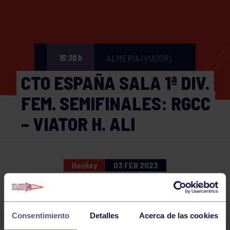
ALMERÍA (VIATOR)
15:30 h
CTO ESPAÑA SALA 1ª DIV.
FEM. SEMIFINALES: RGCC
– VIATOR H. ALI
Hockey
03 FEB 2023
Comparte
Consentimiento
Detalles
Acerca de las cookies