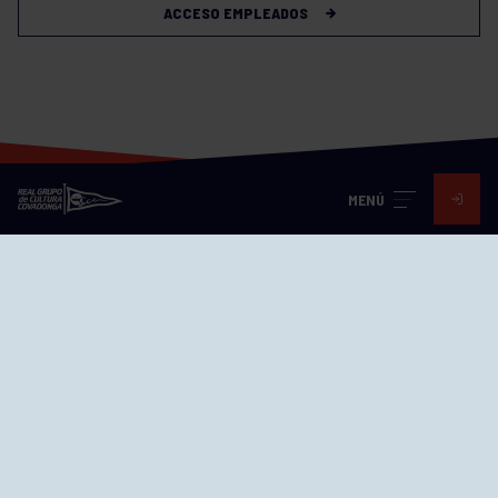
ACCESO EMPLEADOS
MENÚ
Visita nuestras redes
SEDES
CIERRE WEB CURSILLOS
Cómo llegar