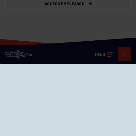
ACCESO EMPLEADOS
MENÚ
Visita nuestras redes
SEDES
CIERRE WEB CURSILLOS
Cómo llegar