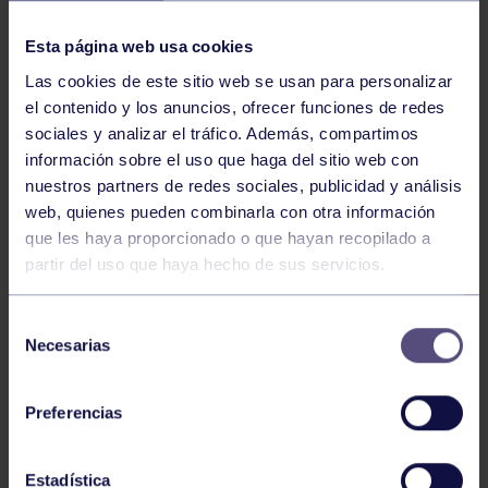
NOTICIAS RELACIONADAS
Esta página web usa cookies
Las cookies de este sitio web se usan para personalizar
el contenido y los anuncios, ofrecer funciones de redes
sociales y analizar el tráfico. Además, compartimos
información sobre el uso que haga del sitio web con
nuestros partners de redes sociales, publicidad y análisis
web, quienes pueden combinarla con otra información
Hockey
28 Jul 2026
que les haya proporcionado o que hayan recopilado a
partir del uso que haya hecho de sus servicios.
ÓSCAR PALOMERO, RUMBO AL
MUNDIAL
Selección
Necesarias
de
consentimiento
Preferencias
Estadística