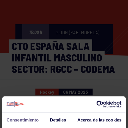
GIJÓN (PAB. MOREDA)
15:00 h
CTO ESPAÑA SALA
INFANTIL MASCULINO
SECTOR: RGCC – CODEMA
Hockey
06 MAY 2023
Comparte
Consentimiento
Detalles
Acerca de las cookies