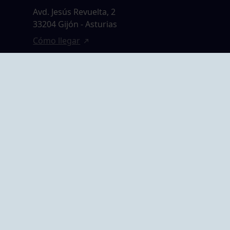
Avd. Jesús Revuelta, 2
33204 Gijón - Asturias
Cómo llegar
GRUPO BEGOÑA
14,
Calle Anselmo
rias
Cifuentes, 1 33201
Gijón - Asturias
Cómo llegar
ta