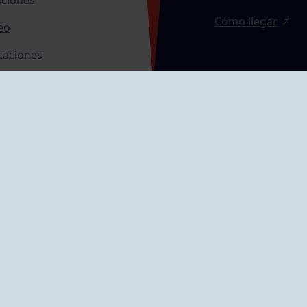
Cómo llegar
eo
caciones
ras
GRUPÍN «PLAYA»
ontrol Accesos
Calle Emilio Tuya, 
33202 Gijón, Astu
Cómo llegar
GRUPO MAREO
Camín de la Cues
Gil, nº 290
Cómo llegar