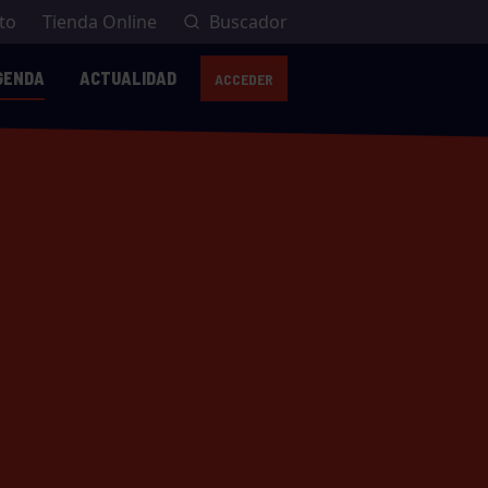
to
Tienda Online
Buscador
GENDA
ACTUALIDAD
ACCEDER