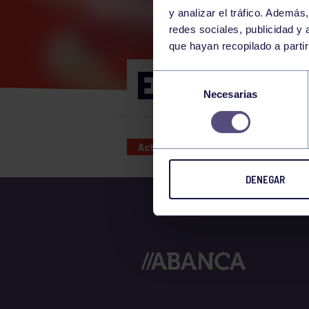
y analizar el tráfico. Ademá
redes sociales, publicidad y
que hayan recopilado a parti
ENGANCHAT
Selección
Necesarias
de
consentimiento
Actividades deportivas
08 JUN
DENEGAR