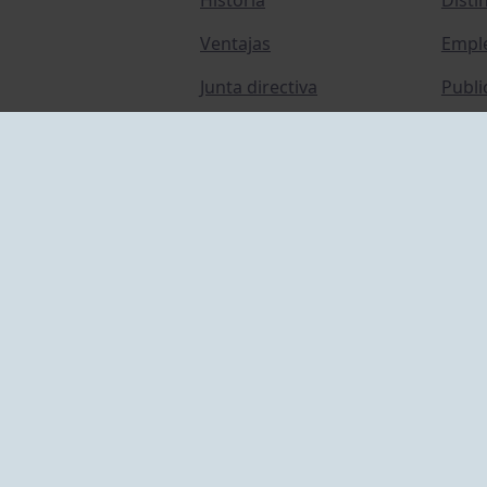
Ventajas
Empl
Junta directiva
Publi
Canal de Denuncias
Comp
Transparencia
FAQ C
ACCESO EMPLEADOS