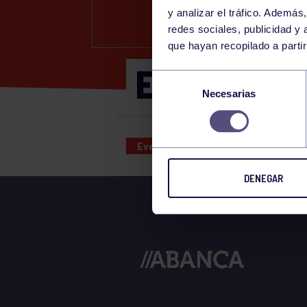
y analizar el tráfico. Ademá
redes sociales, publicidad y
que hayan recopilado a parti
ENTRENAM
Selección
Necesarias
de
consentimiento
Eventos deportivos
29 MAR 20
DENEGAR