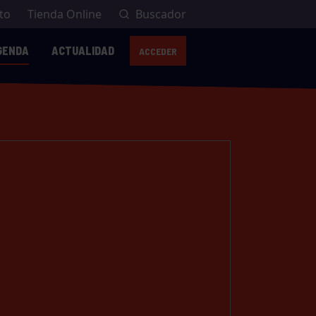
to
Tienda Online
Buscador
GENDA
ACTUALIDAD
ACCEDER