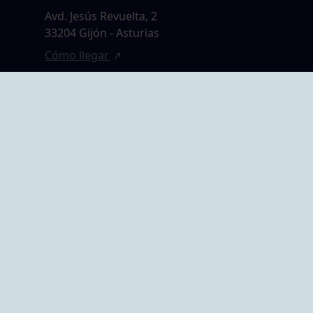
Avd. Jesús Revuelta, 2
33204 Gijón - Asturias
Cómo llegar
GRUPO BEGOÑA
14,
Calle Anselmo
rias
Cifuentes, 1 33201
Gijón - Asturias
Cómo llegar
ta