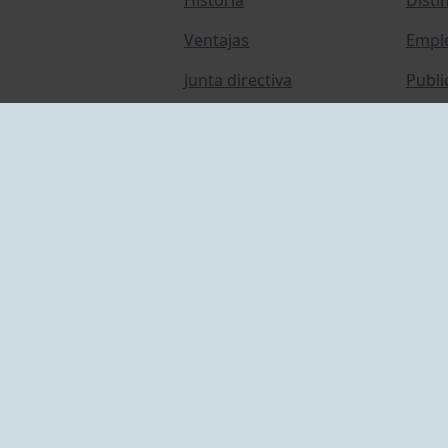
Ventajas
Empl
Junta directiva
Publi
Canal de Denuncias
Comp
Transparencia
FAQ C
ACCESO EMPLEADOS