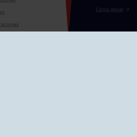
Cómo llegar
eo
caciones
ras
GRUPÍN «PLAYA»
ontrol Accesos
Calle Emilio Tuya, 
33202 Gijón, Astu
Cómo llegar
GRUPO MAREO
Camín de la Cues
Gil, nº 290
Cómo llegar