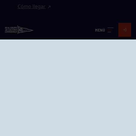
Cómo llegar
EL GRUPO
MENÚ
Avd. Jesús Revuelta, 2 33204
Gijón - Asturias
Cómo llegar
GRUPÍN «PLAYA»
Calle Emilio Tuya, 14, 33202
Gijón, Asturias
Cómo llegar
GRUPO BEGOÑA
Calle Anselmo Cifuentes, 1 33201
Gijón - Asturias