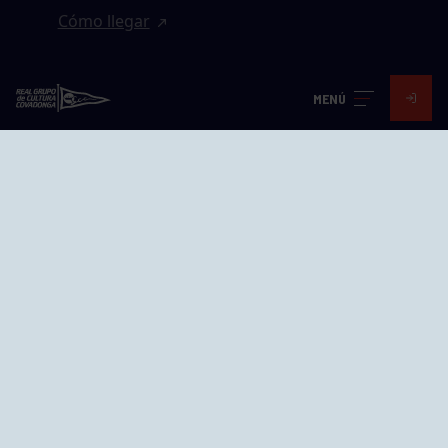
Cómo llegar
EL GRUPO
MENÚ
Avd. Jesús Revuelta, 2 33204
Gijón - Asturias
Cómo llegar
GRUPÍN «PLAYA»
Calle Emilio Tuya, 14, 33202
Gijón, Asturias
Cómo llegar
GRUPO BEGOÑA
Calle Anselmo Cifuentes, 1 33201
Gijón - Asturias