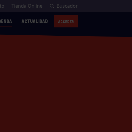
to
Tienda Online
Buscador
GENDA
ACTUALIDAD
ACCEDER