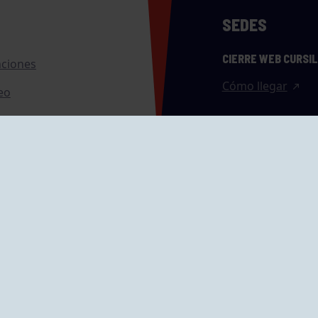
SEDES
CIERRE WEB CURSI
nciones
Cómo llegar
eo
caciones
ras
GRUPÍN «PLAYA»
ontrol Accesos
Calle Emilio Tuya, 
33202 Gijón, Astu
Cómo llegar
GRUPO MAREO
Camín de la Cues