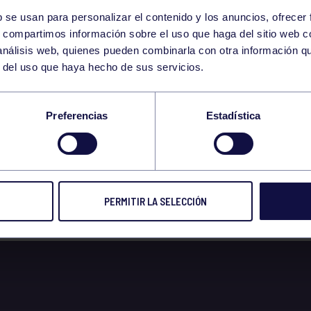
b se usan para personalizar el contenido y los anuncios, ofrecer
29
s, compartimos información sobre el uso que haga del sitio web 
THURSDAY
 análisis web, quienes pueden combinarla con otra información q
DECEMBER
r del uso que haya hecho de sus servicios.
AVIDEÑO 29/12/22 
Preferencias
Estadística
:30H SALA CICLO IN
PERMITIR LA SELECCIÓN
 2022