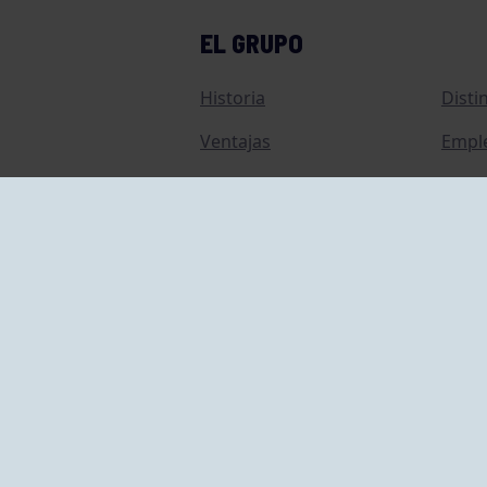
EL GRUPO
Historia
Disti
Ventajas
Empl
Junta directiva
Publi
Canal de Denuncias
Comp
Transparencia
FAQ C