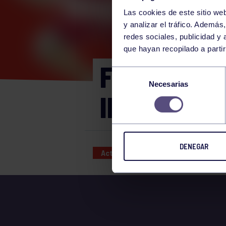
Las cookies de este sitio we
y analizar el tráfico. Ademá
redes sociales, publicidad y
que hayan recopilado a parti
FITNESS N
Selección
Necesarias
de
INDOOR 18
consentimiento
DENEGAR
Actividades deportivas
29 DEC