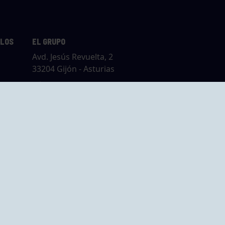
LLOS
EL GRUPO
Avd. Jesús Revuelta, 2
33204 Gijón - Asturias
Cómo llegar
GRUPO BEGOÑA
14,
Calle Anselmo
rias
Cifuentes, 1 33201
Gijón - Asturias
Cómo llegar
ta