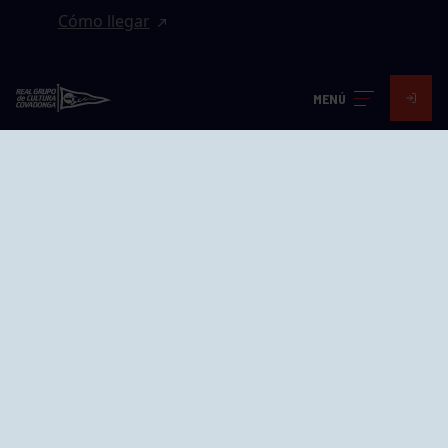
Cómo llegar
EL GRUPO
MENÚ
Avd. Jesús Revuelta, 2 33204
Gijón - Asturias
Cómo llegar
GRUPÍN «PLAYA»
Calle Emilio Tuya, 14, 33202
Gijón, Asturias
Cómo llegar
GRUPO BEGOÑA
Calle Anselmo Cifuentes, 1 33201
Gijón - Asturias