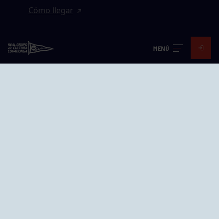
Cómo llegar
EL GRUPO
MENÚ
Avd. Jesús Revuelta, 2 33204
Gijón - Asturias
Cómo llegar
GRUPÍN «PLAYA»
Calle Emilio Tuya, 14, 33202
Gijón, Asturias
Cómo llegar
GRUPO BEGOÑA
Calle Anselmo Cifuentes, 1 33201
Gijón - Asturias