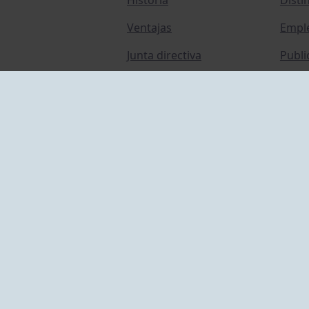
Ventajas
Empl
Junta directiva
Publi
Canal de Denuncias
Comp
Transparencia
FAQ C
ACCESO EMPLEADOS