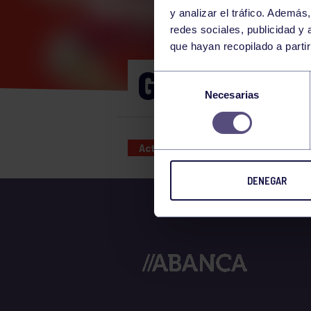
y analizar el tráfico. Ademá
redes sociales, publicidad y
que hayan recopilado a parti
GAP 11:30-
Selección
Necesarias
de
consentimiento
Actividades deportivas
28 FEB
DENEGAR