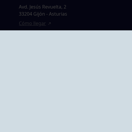
Avd. Jesús Revuelta, 2
33204 Gijón - Asturias
Cómo llegar
GRUPO BEGOÑA
14,
Calle Anselmo
rias
Cifuentes, 1 33201
Gijón - Asturias
Cómo llegar
ta