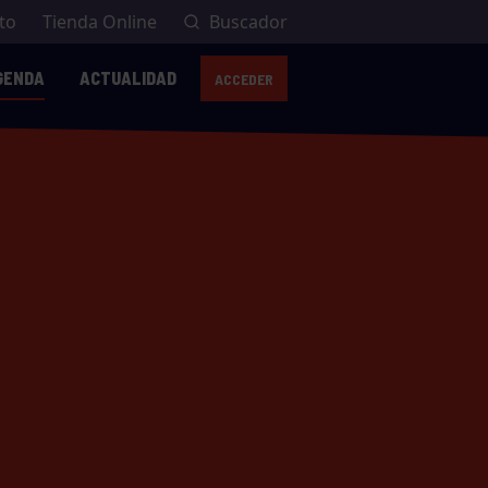
to
Tienda Online
Buscador
GENDA
ACTUALIDAD
ACCEDER