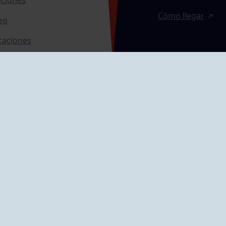
Cómo llegar
eo
caciones
ras
GRUPÍN «PLAYA»
ontrol Accesos
Calle Emilio Tuya, 
33202 Gijón, Astu
Cómo llegar
GRUPO MAREO
Camín de la Cues
Gil, nº 290
Cómo llegar