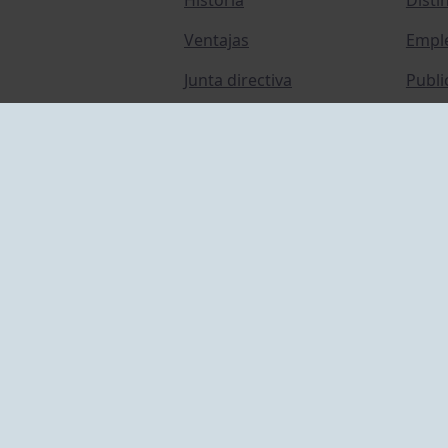
Ventajas
Empl
Junta directiva
Publi
Canal de Denuncias
Comp
Transparencia
FAQ C
ACCESO EMPLEADOS