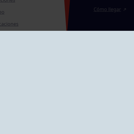
Cómo llegar
eo
caciones
ras
GRUPÍN «PLAYA»
ontrol Accesos
Calle Emilio Tuya, 
33202 Gijón, Astu
Cómo llegar
GRUPO MAREO
Camín de la Cues
Gil, nº 290
Cómo llegar