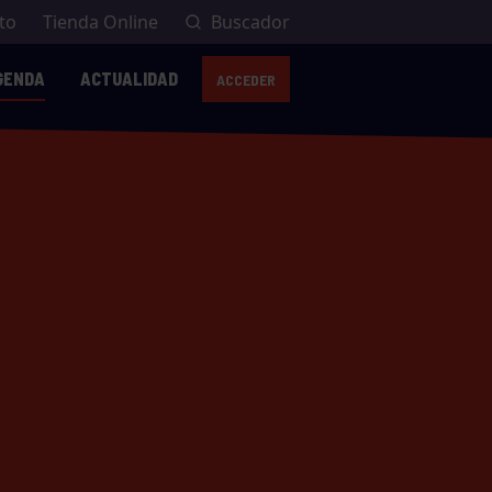
to
Tienda Online
Buscador
GENDA
ACTUALIDAD
ACCEDER