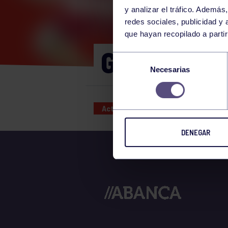
y analizar el tráfico. Ademá
redes sociales, publicidad y
que hayan recopilado a parti
GAP 16:30-
Selección
Necesarias
de
consentimiento
Actividades deportivas
31 DEC
DENEGAR